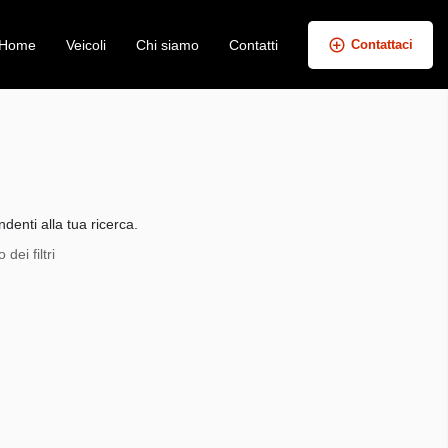
Home
Veicoli
Chi siamo
Contatti
Contattaci
+
−
denti alla tua ricerca.
dei filtri