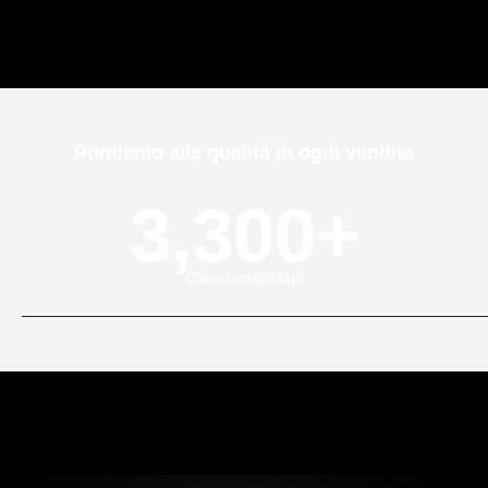
Puntiamo alla qualità in ogni vendita
3,300
+
Clienti soddisfatti