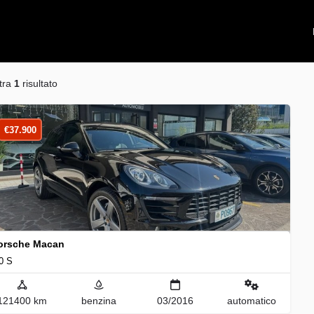
tra
1
risultato
€
37.900
orsche Macan
0 S
121400 km
benzina
03/2016
automatico