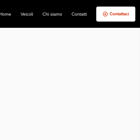
Home
Veicoli
Chi siamo
Contatti
Contattaci
+
−