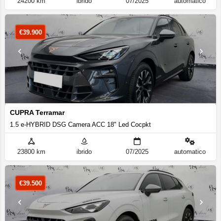
24200 km
ibrido
07/2025
automatico
€
39.900
CUPRA Terramar
1.5 e-HYBRID DSG Camera ACC 18" Led Cocpkt
23800 km
ibrido
07/2025
automatico
€
39.500