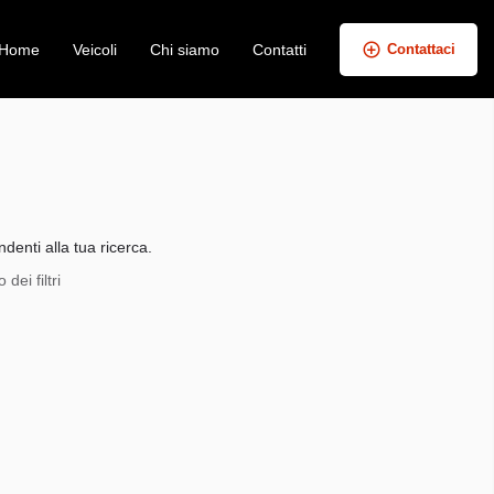
Home
Veicoli
Chi siamo
Contatti
Contattaci
+
−
denti alla tua ricerca.
dei filtri