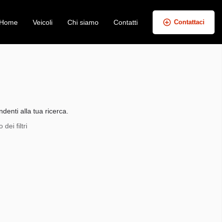
Home
Veicoli
Chi siamo
Contatti
Contattaci
+
−
denti alla tua ricerca.
dei filtri