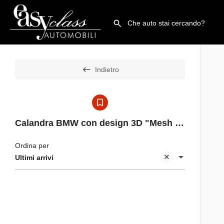
Indietro
Calandra BMW con design 3D "Mesh effect" con dettagli in alluminio opaco e cornice cromata
Ordina per
Ultimi arrivi