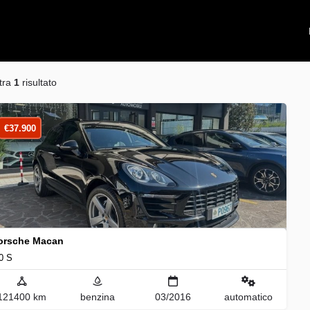
tra
1
risultato
€
37.900
orsche Macan
0 S
121400 km
benzina
03/2016
automatico