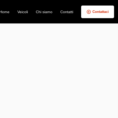
Home
Veicoli
Chi siamo
Contatti
Contattaci
+
−