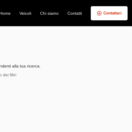
Home
Veicoli
Chi siamo
Contatti
Contattaci
+
−
denti alla tua ricerca.
dei filtri