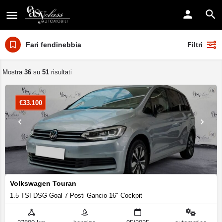
Fari fendinebbia
Filtri
Mostra
36
su
51
risultati
€
33.100
Volkswagen Touran
1.5 TSI DSG Goal 7 Posti Gancio 16" Cockpit