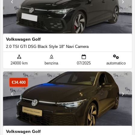
Volkswagen Golf
2.0 TSI GTI DSG Black Style 18" Navi Camera
24000 km
benzina
07/2025
automatico
€
34.400
Volkswagen Golf