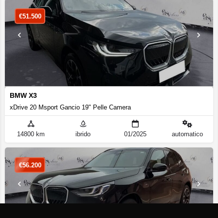
€
51.500
BMW X3
xDrive 20 Msport Gancio 19" Pelle Camera
14800 km
ibrido
01/2025
automatico
€
56.200