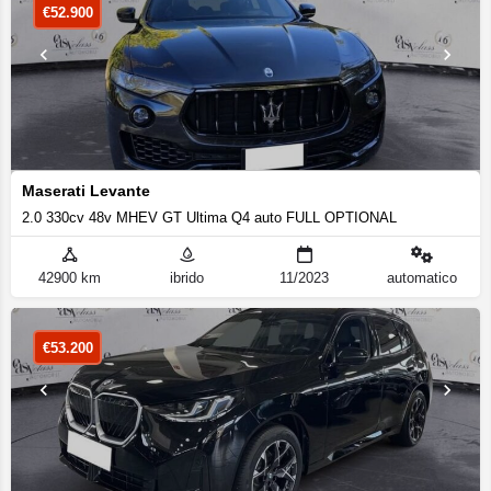
€
52.900
Maserati Levante
2.0 330cv 48v MHEV GT Ultima Q4 auto FULL OPTIONAL
42900 km
ibrido
11/2023
automatico
€
53.200