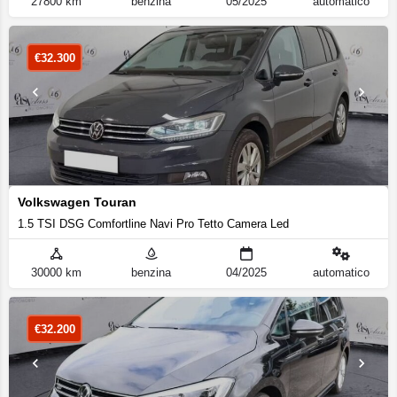
27800 km
benzina
05/2025
automatico
€
32.300
Volkswagen Touran
1.5 TSI DSG Comfortline Navi Pro Tetto Camera Led
30000 km
benzina
04/2025
automatico
€
32.200