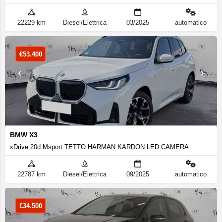
22229 km
Diesel/Elettrica
03/2025
automatico
€
53.400
BMW X3
xDrive 20d Msport TETTO HARMAN KARDON LED CAMERA
22787 km
Diesel/Elettrica
09/2025
automatico
€
34.500