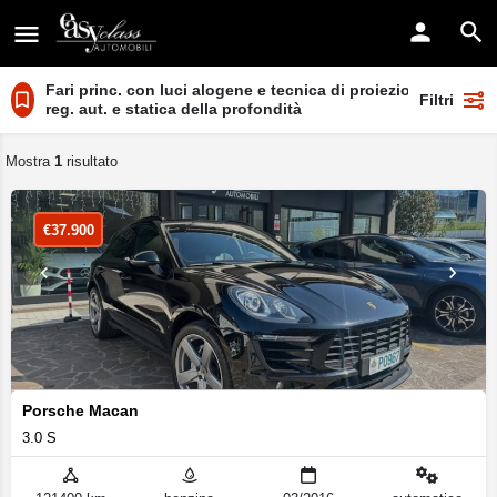
Fari princ. con luci alogene e tecnica di proiezione con
Filtri
reg. aut. e statica della profondità
Mostra
1
risultato
€
37.900
Porsche Macan
3.0 S