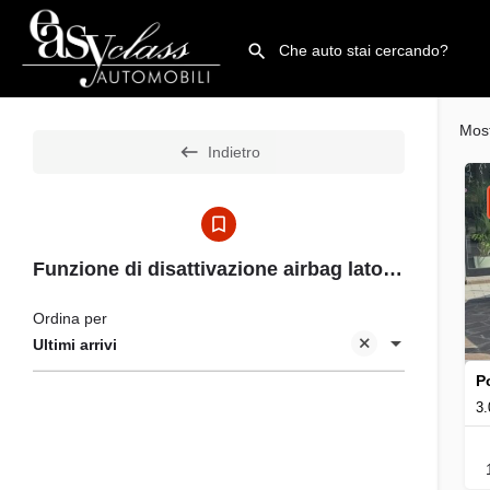
Mos
Indietro
Funzione di disattivazione airbag lato guidatore
Ordina per
Ultimi arrivi
P
3.