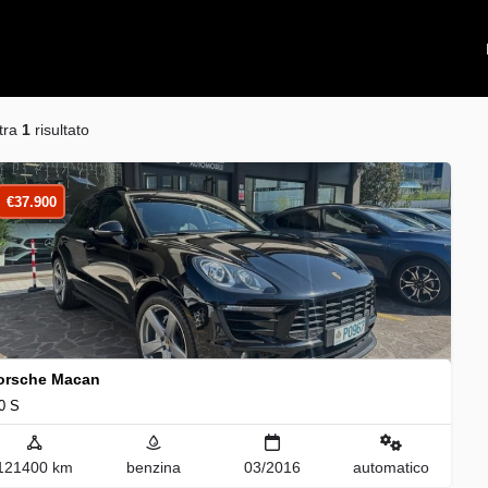
tra
1
risultato
€
37.900
orsche Macan
0 S
121400 km
benzina
03/2016
automatico