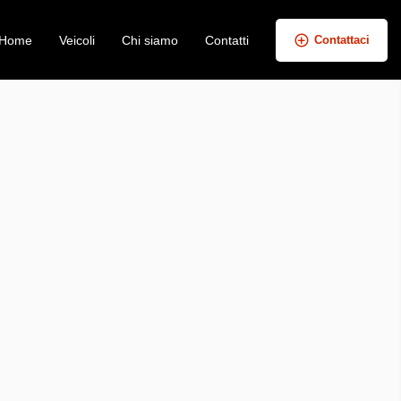
Home
Veicoli
Chi siamo
Contatti
Contattaci
+
−