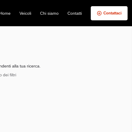
Home
Veicoli
Chi siamo
Contatti
Contattaci
+
−
denti alla tua ricerca.
dei filtri