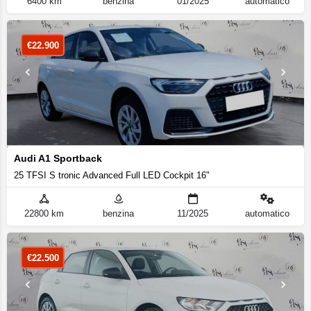
6400 km
benzina
01/2025
automatico
€
22.900
Audi A1 Sportback
25 TFSI S tronic Advanced Full LED Cockpit 16"
22800 km
benzina
11/2025
automatico
€
22.500