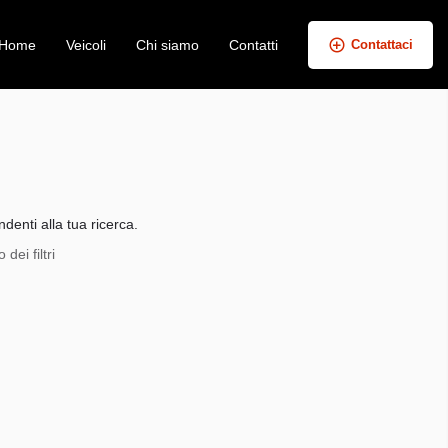
Home
Veicoli
Chi siamo
Contatti
Contattaci
+
−
denti alla tua ricerca.
dei filtri