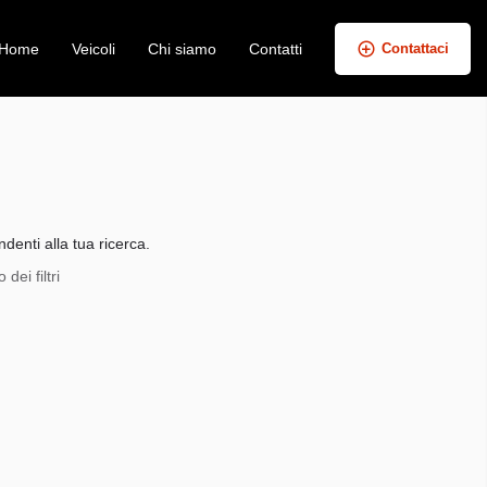
Home
Veicoli
Chi siamo
Contatti
Contattaci
+
−
denti alla tua ricerca.
dei filtri