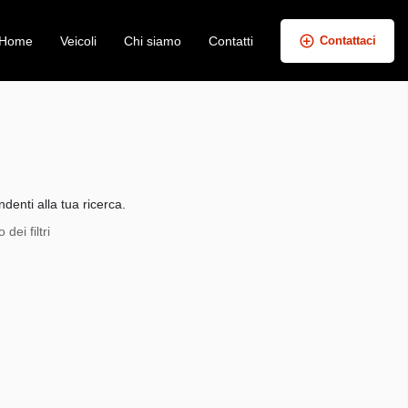
Home
Veicoli
Chi siamo
Contatti
Contattaci
+
−
denti alla tua ricerca.
dei filtri