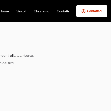
Home
Veicoli
Chi siamo
Contatti
Contattaci
+
−
denti alla tua ricerca.
dei filtri