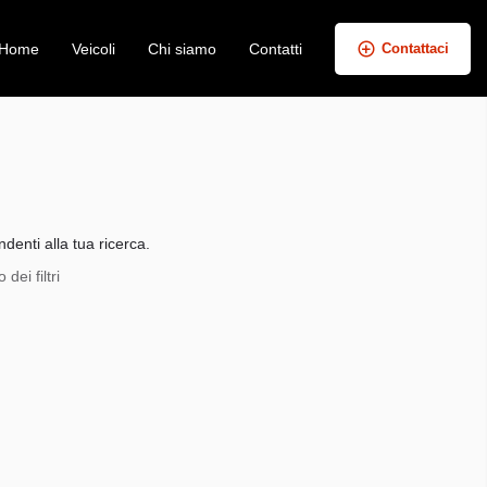
Home
Veicoli
Chi siamo
Contatti
Contattaci
+
−
denti alla tua ricerca.
dei filtri