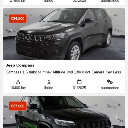
27800 km
ibrido
02/2025
automatico
€
24.500
Jeep Compass
Compass 1.5 turbo t4 mhev Altitude 2wd 130cv dct Camera Key Less
10400 km
ibrido
01/2025
automatico
€
27.000