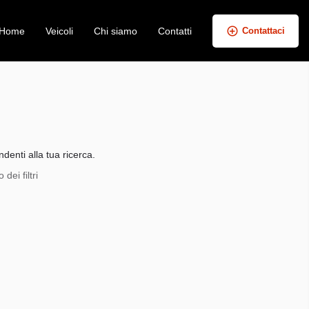
Home
Veicoli
Chi siamo
Contatti
Contattaci
+
−
denti alla tua ricerca.
dei filtri