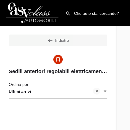
Indietro
Sedili anteriori regolabili elettricamente con funzione memory per il sedile del conducente
Ordina per
Ultimi arrivi