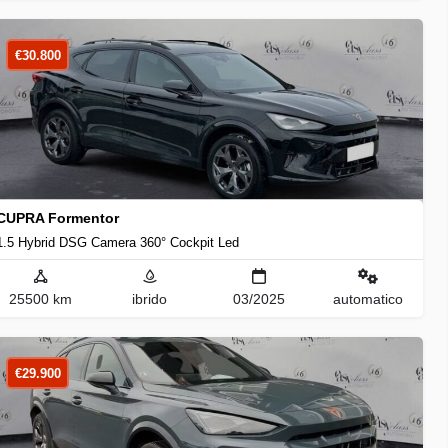
€
30.800
CUPRA Formentor
1.5 Hybrid DSG Camera 360° Cockpit Led
25500 km
ibrido
03/2025
automatico
€
29.900