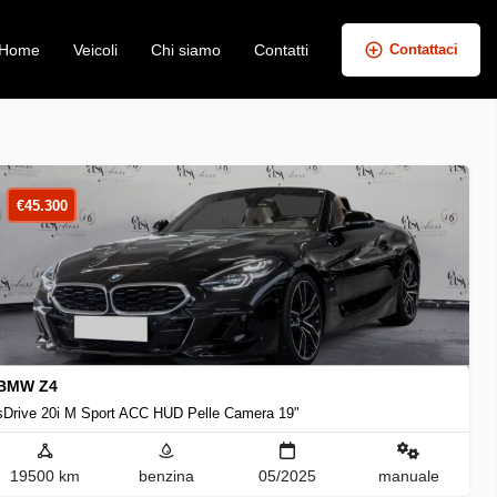
Home
Veicoli
Chi siamo
Contatti
Contattaci
+
−
€
45.300
BMW Z4
sDrive 20i M Sport ACC HUD Pelle Camera 19"
19500 km
benzina
05/2025
manuale