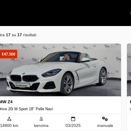
tra
17
su
17
risultati
€
47.500
MW Z4
rive 20i M Sport 18" Pelle Navi
14800 km
benzina
03/2025
manuale