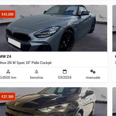
€
43.200
MW Z4
rive 20i M Sport 19" Pelle Cockpit
14500 km
benzina
03/2024
manuale
€
37.300