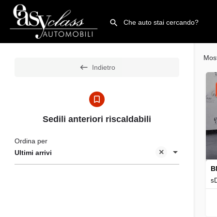
Mos
Indietro
Sedili anteriori riscaldabili
Ordina per
Ultimi arrivi
B
sD