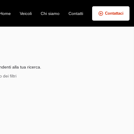
Home
Veicoli
Chi siamo
Contatti
Contattaci
+
−
denti alla tua ricerca.
dei filtri