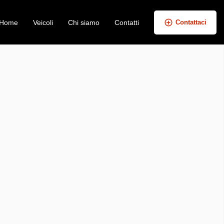
Home
Veicoli
Chi siamo
Contatti
Contattaci
+
−