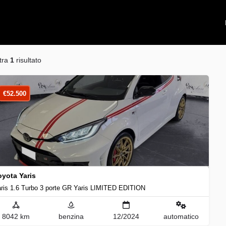
tra
1
risultato
€
52.500
oyota Yaris
ris 1.6 Turbo 3 porte GR Yaris LIMITED EDITION
8042 km
benzina
12/2024
automatico