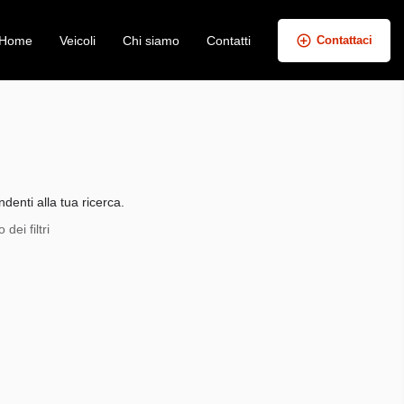
Home
Veicoli
Chi siamo
Contatti
Contattaci
+
−
denti alla tua ricerca.
dei filtri