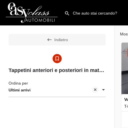
Mos
Indietro
Tappetini anteriori e posteriori in materiale riciclato
Ordina per
Ultimi arrivi
V
T-