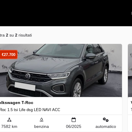
tra
2
su
2
risultati
€
27.700
olkswagen T-Roc
Roc 1.5 tsi Life dsg LED NAVI ACC
7582 km
benzina
06/2025
automatico