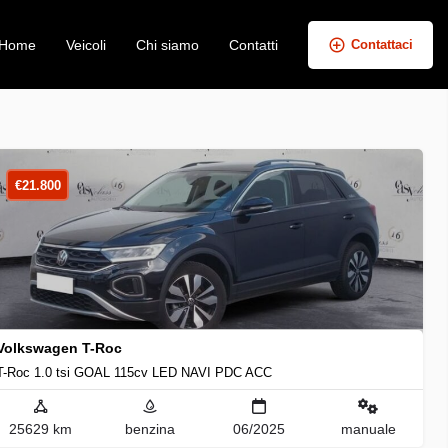
Home
Veicoli
Chi siamo
Contatti
Contattaci
+
−
€
21.800
Volkswagen T-Roc
T-Roc 1.0 tsi GOAL 115cv LED NAVI PDC ACC
25629 km
benzina
06/2025
manuale