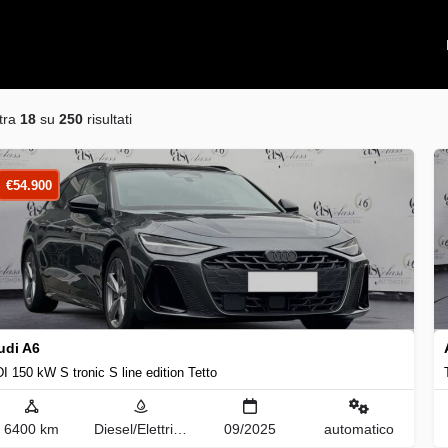
tra
18
su
250
risultati
€
54.900
udi A6
I 150 kW S tronic S line edition Tetto
6400 km
Diesel/Elettrica
09/2025
automatico