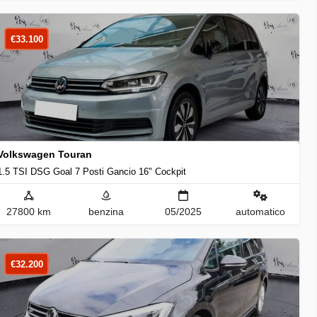
€
33.100
Volkswagen Touran
1.5 TSI DSG Goal 7 Posti Gancio 16" Cockpit
27800 km
benzina
05/2025
automatico
€
32.200