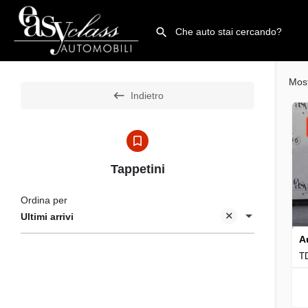
Mos
Indietro
Tappetini
Ordina per
Ultimi arrivi
A
TD