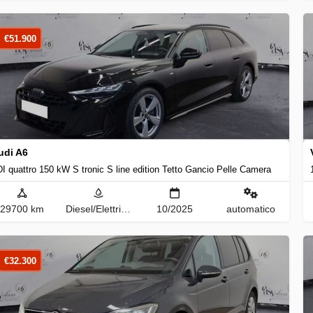
€
51.900
udi A6
I quattro 150 kW S tronic S line edition Tetto Gancio Pelle Camera
29700 km
Diesel/Elettrica
10/2025
automatico
€
32.300