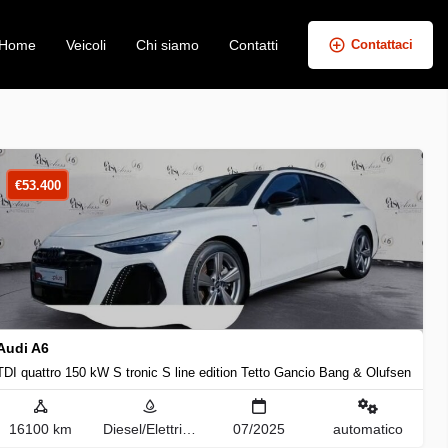
Home
Veicoli
Chi siamo
Contatti
Contattaci
+
−
€
53.400
Audi A6
TDI quattro 150 kW S tronic S line edition Tetto Gancio Bang & Olufsen
16100 km
Diesel/Elettrica
07/2025
automatico