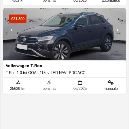
7582 km
benzina
06/2025
automatico
€
21.800
Volkswagen T-Roc
T-Roc 1.0 tsi GOAL 115cv LED NAVI PDC ACC
25629 km
benzina
06/2025
manuale