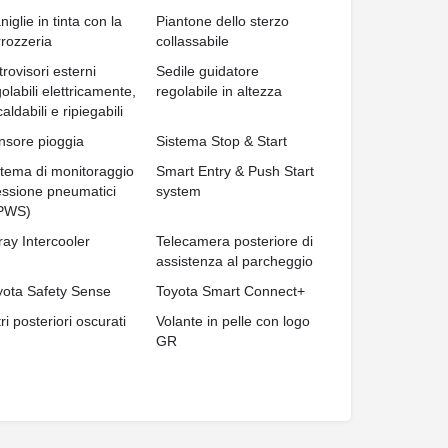
iglie in tinta con la
Piantone dello sterzo
rrozzeria
collassabile
rovisori esterni
Sedile guidatore
olabili elettricamente,
regolabile in altezza
caldabili e ripiegabili
nsore pioggia
Sistema Stop & Start
stema di monitoraggio
Smart Entry & Push Start
essione pneumatici
system
PWS)
ray Intercooler
Telecamera posteriore di
assistenza al parcheggio
yota Safety Sense
Toyota Smart Connect+
ri posteriori oscurati
Volante in pelle con logo
GR