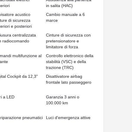
eriori
in salita (HAC)
visatore acustico
Cambio manuale a 6
ture di sicurezza
marce
eriori e posteriori
iusura centralizzata
Cinture di sicurezza con
n radiocomando
pretensionatore e
limitatore di forza
mandi multifunzione al
Controllo elettronico della
lante
stabilità (VSC) e della
trazione (TRC)
ital Cockpit da 12,3"
Disattivatore airbag
frontale lato passeggero
ri a LED
Garanzia 3 anni o
100.000 km
 riparazione pneumatici
Luci d'emergenza attive