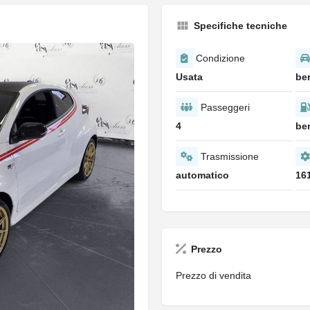
Specifiche tecniche
Condizione
Usata
ber
Passeggeri
4
be
Trasmissione
automatico
16
Prezzo
Prezzo di vendita