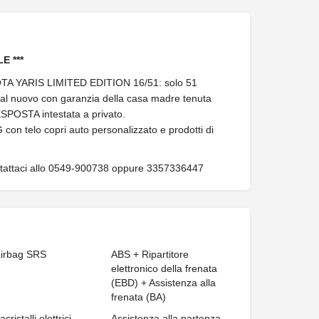
E ***
YOTA YARIS LIMITED EDITION 16/51: solo 51
ri al nuovo con garanzia della casa madre tenuta
SPOSTA intestata a privato.
 con telo copri auto personalizzato e prodotti di
ntattaci allo 0549-900738 oppure 3357336447
airbag SRS
ABS + Ripartitore
elettronico della frenata
(EBD) + Assistenza alla
frenata (BA)
acristalli elettrici
Assistenza alla partenza