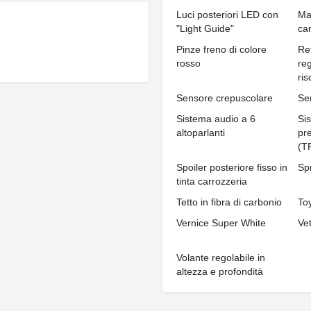
Luci posteriori LED con
Man
"Light Guide"
ca
Pinze freno di colore
Ret
rosso
reg
ris
Sensore crepuscolare
Se
Sistema audio a 6
Si
altoparlanti
pr
(T
Spoiler posteriore fisso in
Sp
tinta carrozzeria
Tetto in fibra di carbonio
To
Vernice Super White
Vet
Volante regolabile in
altezza e profondità