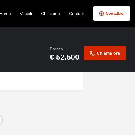
Home
Veicoli
Chi siamo
Contatti
Contattaci
Prezzo
Chiama ora
€
52.500