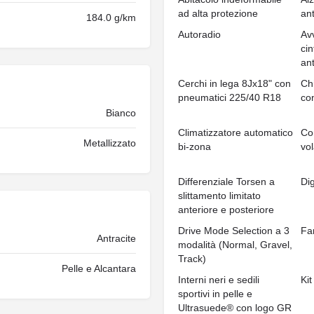
ad alta protezione
ant
184.0 g/km
Autoradio
Av
cin
ant
Cerchi in lega 8Jx18" con
Ch
pneumatici 225/40 R18
co
Bianco
Climatizzatore automatico
Co
Metallizzato
bi-zona
vo
Differenziale Torsen a
Dig
slittamento limitato
anteriore e posteriore
Drive Mode Selection a 3
Fa
Antracite
modalità (Normal, Gravel,
Track)
Pelle e Alcantara
Interni neri e sedili
Kit
sportivi in pelle e
Ultrasuede® con logo GR