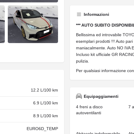
Informazioni
*** AUTO SUBITO DISPONIBIL
Bellissima ed introvabile TO
esemplari prodotti !!! Auto pa
maniacalmente. Auto NO IVA E
Incluso kit ufficiale GR RACING
pulizia.
Per qualsiasi informazione co
12.2 L/100 km
Equipaggiamenti
6.9 L/100 km
4 freni a disco
7 
autoventilanti
8.9 L/100 km
EURO6D_TEMP
Abitacolo indeformabile
Alz