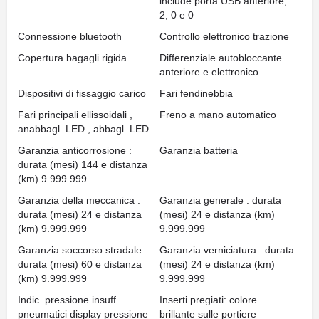
include porta USB anteriore,
2, 0 e 0
Connessione bluetooth
Controllo elettronico trazione
Copertura bagagli rigida
Differenziale autobloccante
anteriore e elettronico
Dispositivi di fissaggio carico
Fari fendinebbia
Fari principali ellissoidali ,
Freno a mano automatico
anabbagl. LED , abbagl. LED
Garanzia anticorrosione :
Garanzia batteria
durata (mesi) 144 e distanza
(km) 9.999.999
Garanzia della meccanica :
Garanzia generale : durata
durata (mesi) 24 e distanza
(mesi) 24 e distanza (km)
(km) 9.999.999
9.999.999
Garanzia soccorso stradale :
Garanzia verniciatura : durata
durata (mesi) 60 e distanza
(mesi) 24 e distanza (km)
(km) 9.999.999
9.999.999
Indic. pressione insuff.
Inserti pregiati: colore
pneumatici display pressione
brillante sulle portiere