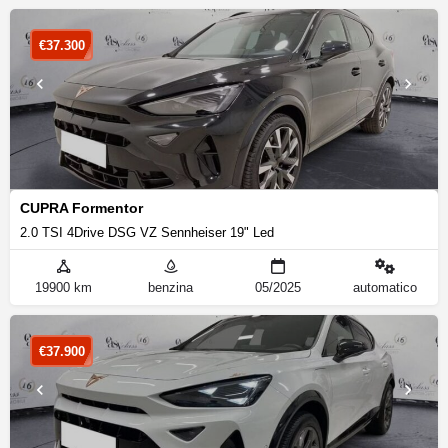
€
37.300
CUPRA Formentor
2.0 TSI 4Drive DSG VZ Sennheiser 19" Led
19900 km
benzina
05/2025
automatico
€
37.900