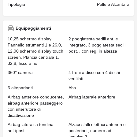
Tipologia
Pelle e Alcantara
Equipaggiamenti
10,25 schermo display
2 poggiatesta sedili ant. e
Pannello strumenti 1 e 26,0,
integrato, 3 poggiatesta sedili
12,90 schermo display touch
post. , con reg. in altezza
screen, Plancia centrale 1,
32,8, fisso e no
360° camera
4 freni a disco con 4 dischi
ventilati
6 altoparlanti
Abs
Airbag anteriore conducente,
Airbag laterale anteriore
airbag anteriore passeggero
con interrutore di
disattivazione
Airbag laterali a tendina
Alzacristalli elettrici anteriori e
ant./post.
posteriori , numero ad
impulso 2