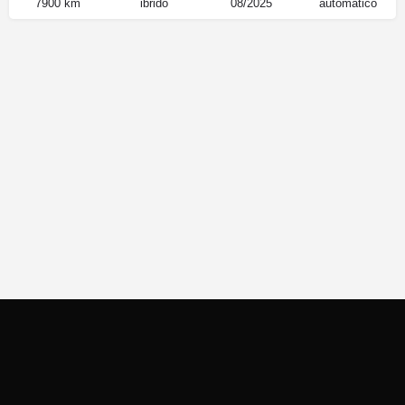
7900 km
ibrido
08/2025
automatico