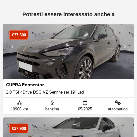
Potresti essere interessato anche a
€
37.300
CUPRA Formentor
2.0 TSI 4Drive DSG VZ Sennheiser 19" Led
19900 km
benzina
05/2025
automatico
€
37.900