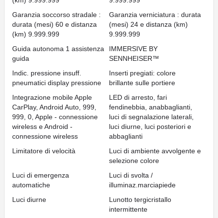
(km) 9.999.999
9.999.999
Garanzia soccorso stradale :
Garanzia verniciatura : durata
durata (mesi) 60 e distanza
(mesi) 24 e distanza (km)
(km) 9.999.999
9.999.999
Guida autonoma 1 assistenza
IMMERSIVE BY
guida
SENNHEISER™
Indic. pressione insuff.
Inserti pregiati: colore
pneumatici display pressione
brillante sulle portiere
Integrazione mobile Apple
LED di arresto, fari
CarPlay, Android Auto, 999,
fendinebbia, anabbaglianti,
999, 0, Apple - connessione
luci di segnalazione laterali,
wireless e Android -
luci diurne, luci posteriori e
connessione wireless
abbaglianti
Limitatore di velocità
Luci di ambiente avvolgente e
selezione colore
Luci di emergenza
Luci di svolta /
automatiche
illuminaz.marciapiede
Luci diurne
Lunotto tergicristallo
intermittente