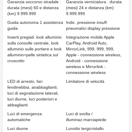
Garanzia soccorso stradale :
Garanzia verniciatura : durata
durata (mesi) 60 e distanza
(mesi) 24 e distanza (km)
(km) 9.999.999
9.999.999
Guida autonoma 1 assistenza
Indic. pressione insuff.
guida
pneumatici display pressione
Inserti pregiati: look alluminio
Integrazione mobile Apple
sulla consolle centrale, look
CarPlay, Android Auto,
alluminio sulle portiere e look
MirrorLink, 999, 999, 999,
alluminio+pelle sintetica sul
Apple - connessione wireless,
cruscotto
Android - connessione
wireless e Mirrorlink -
connessione wireless
LED di arresto, fari
Limitatore di velocità
fendinebbia, anabbaglianti,
luci di segnalazione laterali,
luci diurne, luci posteriori e
abbaglianti
Luci di emergenza
Luci di svolta /
automatiche
illuminaz.marciapiede
Luci diurne
Lunotto tergicristallo