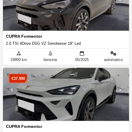
CUPRA Formentor
2.0 TSI 4Drive DSG VZ Sennheiser 19" Led
19900 km
benzina
05/2025
automatico
€
37.900
CUPRA Formentor