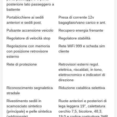
posteriore lato passeggero a
battente
Portabicchiere ai sedili
Presa di corrente 12v
anteriori e sedili post.
bagagliaio/vano carico e ant.
Pulsante accensione veicolo
Recupero energia frenante
Regolatore di velocità stop
Regolatore stabilità
Regolazione con memoria
Rete WiFi 999 e scheda sim
con posizione retrovisore
cliente
esterno
Rete di protezione
Retrovisori esterni regol.
elettrica, riscaldati, in tono,
elettrocromico e indicatori di
direzione
Riconoscimento segnaletica
Riduzione catalitica selettiva
stradale
Rivestimento sedili in
Ruote anteriori e posteriori di
scamosciato sintetico
lega leggera 19", calettatura
(principale) e pelle sintetica
cerchio 7,5, bicolore, 48,3,
(addizionale)
19,0 e codice costruttore 3HR