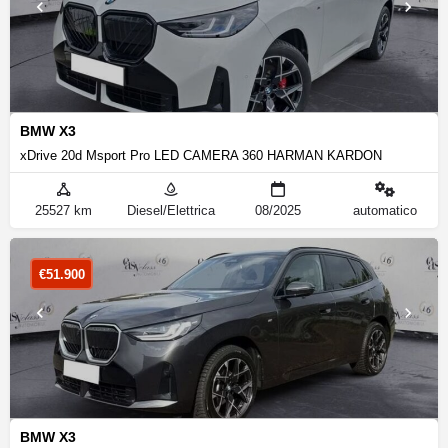
BMW X3
xDrive 20d Msport Pro LED CAMERA 360 HARMAN KARDON
25527 km
Diesel/Elettrica
08/2025
automatico
€
51.900
BMW X3