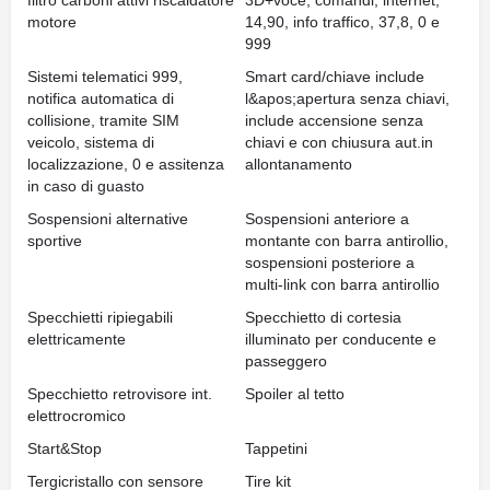
filtro carboni attivi riscaldatore
3D+voce, comandi, internet,
motore
14,90, info traffico, 37,8, 0 e
999
Sistemi telematici 999,
Smart card/chiave include
notifica automatica di
l&apos;apertura senza chiavi,
collisione, tramite SIM
include accensione senza
veicolo, sistema di
chiavi e con chiusura aut.in
localizzazione, 0 e assitenza
allontanamento
in caso di guasto
Sospensioni alternative
Sospensioni anteriore a
sportive
montante con barra antirollio,
sospensioni posteriore a
multi-link con barra antirollio
Specchietti ripiegabili
Specchietto di cortesia
elettricamente
illuminato per conducente e
passeggero
Specchietto retrovisore int.
Spoiler al tetto
elettrocromico
Start&Stop
Tappetini
Tergicristallo con sensore
Tire kit