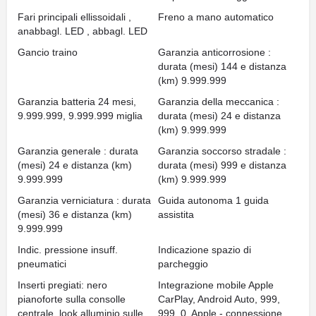
Fari principali ellissoidali ,
Freno a mano automatico
anabbagl. LED , abbagl. LED
Gancio traino
Garanzia anticorrosione :
durata (mesi) 144 e distanza
(km) 9.999.999
Garanzia batteria 24 mesi,
Garanzia della meccanica :
9.999.999, 9.999.999 miglia
durata (mesi) 24 e distanza
(km) 9.999.999
Garanzia generale : durata
Garanzia soccorso stradale :
(mesi) 24 e distanza (km)
durata (mesi) 999 e distanza
9.999.999
(km) 9.999.999
Garanzia verniciatura : durata
Guida autonoma 1 guida
(mesi) 36 e distanza (km)
assistita
9.999.999
Indic. pressione insuff.
Indicazione spazio di
pneumatici
parcheggio
Inserti pregiati: nero
Integrazione mobile Apple
pianoforte sulla consolle
CarPlay, Android Auto, 999,
centrale, look alluminio sulle
999, 0, Apple - connessione