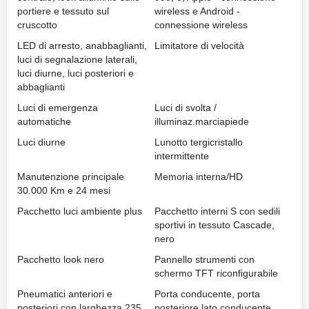
portiere e tessuto sul
wireless e Android -
cruscotto
connessione wireless
LED di arresto, anabbaglianti,
Limitatore di velocità
luci di segnalazione laterali,
luci diurne, luci posteriori e
abbaglianti
Luci di emergenza
Luci di svolta /
automatiche
illuminaz.marciapiede
Luci diurne
Lunotto tergicristallo
intermittente
Manutenzione principale
Memoria interna/HD
30.000 Km e 24 mesi
Pacchetto luci ambiente plus
Pacchetto interni S con sedili
sportivi in tessuto Cascade,
nero
Pacchetto look nero
Pannello strumenti con
schermo TFT riconfigurabile
Pneumatici anteriori e
Porta conducente, porta
posteriori con larghezza 235,
posteriore lato conducente,