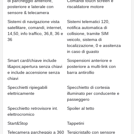
di parcheggio anteriore,
Comandi touch screen e
posteriore e laterale con
riscaldatore motore
sensore & telecamera
Sistemi di navigazione vista
Sistemi telematici 120,
satellitare, comandi, internet,
notifica automatica di
14,50, info traffico, 36,8, 36 e
collisione, tramite SIM
36
veicolo, sistema di
localizzazione, 0 e assitenza
in caso di guasto
Smart card/chiave include
Sospensioni anteriore e
l&apos;apertura senza chiavi
posteriore a multi-link con
e include accensione senza
barra antirollio
chiavi
Specchietti ripiegabili
Specchietto di cortesia
elettricamente
illuminato per conducente e
passeggero
Specchietto retrovisore int.
Spoiler al tetto
elettrocromico
Start&Stop
Tappetini
Telecamera parcheggio a 360
Tergicristallo con sensore