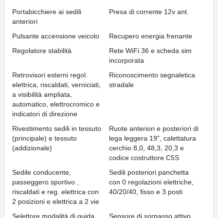
Portabicchiere ai sedili
Presa di corrente 12v ant.
anteriori
Pulsante accensione veicolo
Recupero energia frenante
Regolatore stabilità
Rete WiFi 36 e scheda sim
incorporata
Retrovisori esterni regol.
Riconoscimento segnaletica
elettrica, riscaldati, verniciati,
stradale
a visibilità ampliata,
automatico, elettrocromico e
indicatori di direzione
Rivestimento sedili in tessuto
Ruote anteriori e posteriori di
(principale) e tessuto
lega leggera 19", calettatura
(addizionale)
cerchio 8,0, 48,3, 20,3 e
codice costruttore C5S
Sedile conducente,
Sedili posteriori panchetta
passeggero sportivo ,
con 0 regolazioni elettriche,
riscaldati e reg. elettrica con
40/20/40, fisso e 3 posti
2 posizioni e elettrica a 2 vie
Selettore modalità di guida
Sensore di sorpasso attivo