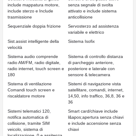
include mappatura motore,
senza segnale di svolta
include sterzo e Include
attivato e include sistema
trasmissione
anticollisione
Sequenziale doppia frizione
Servosterzo ad assistenza
variabile e elettrico
Sist.assist intelligente della
Sistema Isofix
velocità
Sistema audio comprende
Sistema di controllo distanza
radio AM/FM, radio digitale,
di parcheggio anteriore,
radio internet, touch screen e
posteriore e laterale con
180
sensore & telecamera
Sistema di ventilazione
Sistemi di navigazione vista
Comandi touch screen e
satellitare, comandi, internet,
riscaldatore motore
14,50, info traffico, 36,8, 36 e
36
Sistemi telematici 120,
Smart card/chiave include
notifica automatica di
l&apos;apertura senza chiavi
collisione, tramite SIM
e include accensione senza
veicolo, sistema di
chiavi
localizzazione, 0 e assitenza