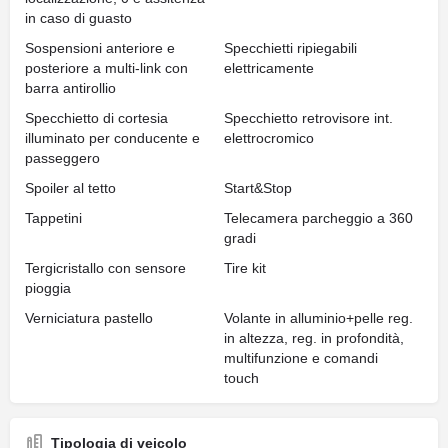
in caso di guasto
Sospensioni anteriore e
Specchietti ripiegabili
posteriore a multi-link con
elettricamente
barra antirollio
Specchietto di cortesia
Specchietto retrovisore int.
illuminato per conducente e
elettrocromico
passeggero
Spoiler al tetto
Start&Stop
Tappetini
Telecamera parcheggio a 360
gradi
Tergicristallo con sensore
Tire kit
pioggia
Verniciatura pastello
Volante in alluminio+pelle reg.
in altezza, reg. in profondità,
multifunzione e comandi
touch
Tipologia di veicolo