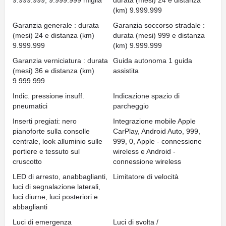
9.999.999, 9.999.999 miglia
durata (mesi) 24 e distanza
(km) 9.999.999
Garanzia generale : durata
Garanzia soccorso stradale :
(mesi) 24 e distanza (km)
durata (mesi) 999 e distanza
9.999.999
(km) 9.999.999
Garanzia verniciatura : durata
Guida autonoma 1 guida
(mesi) 36 e distanza (km)
assistita
9.999.999
Indic. pressione insuff.
Indicazione spazio di
pneumatici
parcheggio
Inserti pregiati: nero
Integrazione mobile Apple
pianoforte sulla consolle
CarPlay, Android Auto, 999,
centrale, look alluminio sulle
999, 0, Apple - connessione
portiere e tessuto sul
wireless e Android -
cruscotto
connessione wireless
LED di arresto, anabbaglianti,
Limitatore di velocità
luci di segnalazione laterali,
luci diurne, luci posteriori e
abbaglianti
Luci di emergenza
Luci di svolta /