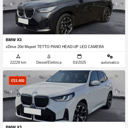
BMW X3
xDrive 20d Msport TETTO PANO HEAD-UP LED CAMERA
22229 km
Diesel/Elettrica
03/2025
automatico
€
53.400
BMW X3