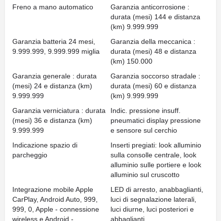
Freno a mano automatico
Garanzia anticorrosione :
durata (mesi) 144 e distanza
(km) 9.999.999
Garanzia batteria 24 mesi,
Garanzia della meccanica :
9.999.999, 9.999.999 miglia
durata (mesi) 48 e distanza
(km) 150.000
Garanzia generale : durata
Garanzia soccorso stradale :
(mesi) 24 e distanza (km)
durata (mesi) 60 e distanza
9.999.999
(km) 9.999.999
Garanzia verniciatura : durata
Indic. pressione insuff.
(mesi) 36 e distanza (km)
pneumatici display pressione
9.999.999
e sensore sul cerchio
Indicazione spazio di
Inserti pregiati: look alluminio
parcheggio
sulla consolle centrale, look
alluminio sulle portiere e look
alluminio sul cruscotto
Integrazione mobile Apple
LED di arresto, anabbaglianti,
CarPlay, Android Auto, 999,
luci di segnalazione laterali,
999, 0, Apple - connessione
luci diurne, luci posteriori e
wireless e Android -
abbaglianti