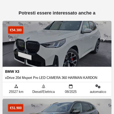
Potresti essere interessato anche a
€
54.300
BMW X3
xDrive 20d Msport Pro LED CAMERA 360 HARMAN KARDON
25527 km
Diesel/Elettrica
08/2025
automatico
€
51.900