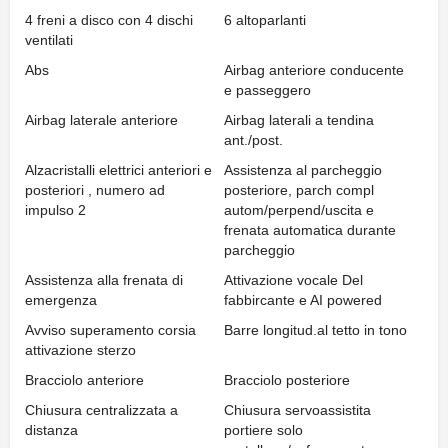
4 freni a disco con 4 dischi
6 altoparlanti
ventilati
Abs
Airbag anteriore conducente
e passeggero
Airbag laterale anteriore
Airbag laterali a tendina
ant./post.
Alzacristalli elettrici anteriori e
Assistenza al parcheggio
posteriori , numero ad
posteriore, parch compl
impulso 2
autom/perpend/uscita e
frenata automatica durante
parcheggio
Assistenza alla frenata di
Attivazione vocale Del
emergenza
fabbircante e AI powered
Avviso superamento corsia
Barre longitud.al tetto in tono
attivazione sterzo
Bracciolo anteriore
Bracciolo posteriore
Chiusura centralizzata a
Chiusura servoassistita
distanza
portiere solo