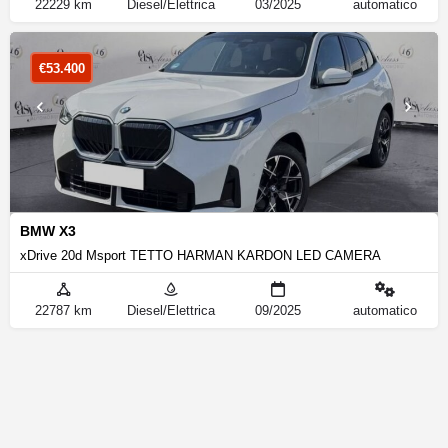
22229 km
Diesel/Elettrica
03/2025
automatico
€
53.400
BMW X3
xDrive 20d Msport TETTO HARMAN KARDON LED CAMERA
22787 km
Diesel/Elettrica
09/2025
automatico