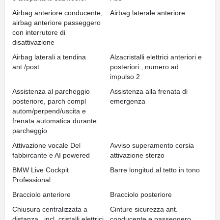
Airbag anteriore conducente,
Airbag laterale anteriore
airbag anteriore passeggero
con interrutore di
disattivazione
Airbag laterali a tendina
Alzacristalli elettrici anteriori e
ant./post.
posteriori , numero ad
impulso 2
Assistenza al parcheggio
Assistenza alla frenata di
posteriore, parch compl
emergenza
autom/perpend/uscita e
frenata automatica durante
parcheggio
Attivazione vocale Del
Avviso superamento corsia
fabbircante e AI powered
attivazione sterzo
BMW Live Cockpit
Barre longitud.al tetto in tono
Professional
Bracciolo anteriore
Bracciolo posteriore
Chiusura centralizzata a
Cinture sicurezza ant.
distanza , incl. cristalli elettrici
conducente e passeggero