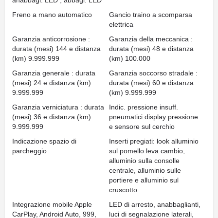
anabbagl. LED , abbagl. LED
Freno a mano automatico
Gancio traino a scomparsa
elettrica
Garanzia anticorrosione :
Garanzia della meccanica :
durata (mesi) 144 e distanza
durata (mesi) 48 e distanza
(km) 9.999.999
(km) 100.000
Garanzia generale : durata
Garanzia soccorso stradale :
(mesi) 24 e distanza (km)
durata (mesi) 60 e distanza
9.999.999
(km) 9.999.999
Garanzia verniciatura : durata
Indic. pressione insuff.
(mesi) 36 e distanza (km)
pneumatici display pressione
9.999.999
e sensore sul cerchio
Indicazione spazio di
Inserti pregiati: look alluminio
parcheggio
sul pomello leva cambio,
alluminio sulla consolle
centrale, alluminio sulle
portiere e alluminio sul
cruscotto
Integrazione mobile Apple
LED di arresto, anabbaglianti,
CarPlay, Android Auto, 999,
luci di segnalazione laterali,