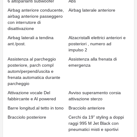
6 altoparlanti subwoofer
Abs
Airbag anteriore conducente,
Airbag laterale anteriore
airbag anteriore passeggero
con interrutore di
disattivazione
Airbag laterali a tendina
Alzacristalli elettrici anteriori e
ant./post.
posteriori , numero ad
impulso 2
Assistenza al parcheggio
Assistenza alla frenata di
posteriore, parch compl
emergenza
autom/perpend/uscita e
frenata automatica durante
parcheggio
Attivazione vocale Del
Avviso superamento corsia
fabbircante e AI powered
attivazione sterzo
Barre longitud.al tetto in tono
Bracciolo anteriore
Bracciolo posteriore
Cerchi da 19" styling a doppi
raggi 995 M Jet Black con
pneumatici misti e sportivi