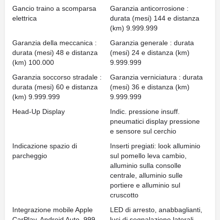
Gancio traino a scomparsa
Garanzia anticorrosione :
elettrica
durata (mesi) 144 e distanza
(km) 9.999.999
Garanzia della meccanica :
Garanzia generale : durata
durata (mesi) 48 e distanza
(mesi) 24 e distanza (km)
(km) 100.000
9.999.999
Garanzia soccorso stradale :
Garanzia verniciatura : durata
durata (mesi) 60 e distanza
(mesi) 36 e distanza (km)
(km) 9.999.999
9.999.999
Head-Up Display
Indic. pressione insuff.
pneumatici display pressione
e sensore sul cerchio
Indicazione spazio di
Inserti pregiati: look alluminio
parcheggio
sul pomello leva cambio,
alluminio sulla consolle
centrale, alluminio sulle
portiere e alluminio sul
cruscotto
Integrazione mobile Apple
LED di arresto, anabbaglianti,
CarPlay, Android Auto, 999,
luci di segnalazione laterali,