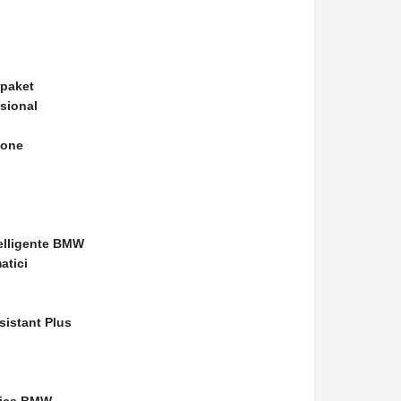
rpaket
sional
hone
telligente BMW
atici
sistant Plus