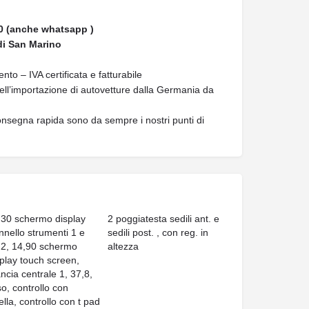
0 (anche whatsapp )
di San Marino
to – IVA certificata e fatturabile
nell’importazione di autovetture dalla Germania da
 consegna rapida sono da sempre i nostri punti di
,30 schermo display
2 poggiatesta sedili ant. e
nnello strumenti 1 e
sedili post. , con reg. in
,2, 14,90 schermo
altezza
play touch screen,
ncia centrale 1, 37,8,
so, controllo con
ella, controllo con t pad