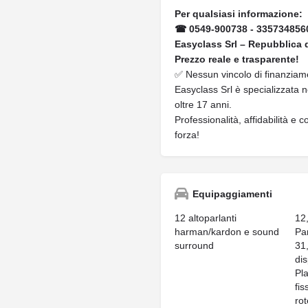
Per qualsiasi informazione:
☎ 0549-900738 - 335734856
Easyclass Srl – Repubblica 
Prezzo reale e trasparente!
✅ Nessun vincolo di finanziamen
Easyclass Srl è specializzata 
oltre 17 anni.
Professionalità, affidabilità e
forza!
Equipaggiamenti
12 altoparlanti
12
harman/kardon e sound
Pa
surround
31
dis
Pla
fis
rot