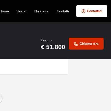
Home
Veicoli
Chi siamo
Contatti
Contattaci
Prezzo
Chiama ora
€
51.800