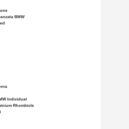
hone
avanzata BMW
ted
erna
BMW Individual
luminium Rhombicle
i