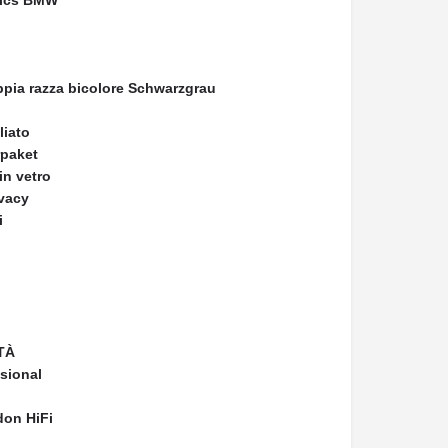
mics BMW
oppia razza bicolore Schwarzgrau
liato
rpaket
in vetro
ivacy
i
TÀ
sional
don HiFi