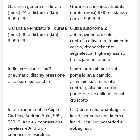
Garanzia generale : durata
Garanzia soccorso stradale :
(mesi) 24 e distanza (km)
durata (mesi) 999 e distanza
9.999.999
(km) 9.999.999
Garanzia verniciatura : durata
Guida autonoma 2
(mesi) 36 e distanza (km)
automazione parziale,
9.999.999
controllo attivo mantenimento
corsia, riconoscimento
segnaletica, highway assist,
traffic jam ast e auto
Indic. pressione insuff.
Inserti pregiati: pelle sul
pneumatici display pressione
pomello leva cambio,
e sensore sul cerchio
alluminio sulla consolle
centrale, alluminio sulle
portiere e look alluminio sul
cruscotto
Integrazione mobile Apple
LED di arresto, anabbaglianti,
CarPlay, Android Auto, 999,
luci di segnalazione laterali,
999, 0, Apple - connessione
luci diurne, luci posteriori e
wireless e Android -
abbaglianti
connessione wireless