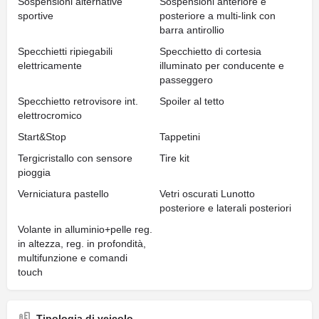
Sospensioni alternative
Sospensioni anteriore e
sportive
posteriore a multi-link con
barra antirollio
Specchietti ripiegabili
Specchietto di cortesia
elettricamente
illuminato per conducente e
passeggero
Specchietto retrovisore int.
Spoiler al tetto
elettrocromico
Start&Stop
Tappetini
Tergicristallo con sensore
Tire kit
pioggia
Verniciatura pastello
Vetri oscurati Lunotto
posteriore e laterali posteriori
Volante in alluminio+pelle reg.
in altezza, reg. in profondità,
multifunzione e comandi
touch
Tipologia di veicolo